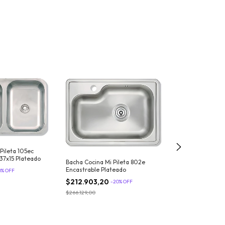
Pileta 105ec
7x15 Plateado
Bacha Cocina Mi 
Bacha Cocina Mi Pileta 802e
Encastrable
Encastrable Plateado
0
%
OFF
$177.437,60
$212.903,20
-
-
20
%
OFF
$221.797,00
$266.129,00