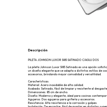
Descripción
PILETA JOHNSON LUXOR SI85 SATINADO C/AGUJ DOS
La pileta Johnson Luxor SI85 Satinado es una opción sofisti
un diseño elegante que se adapta a distintos estilos de coc
accesorios, brindando mayor comodidad y versatilidad.
Características:
Material: Acero inoxidable de alta calidad.
Acabado: Satinado, fácil de limpiar y resistente al desgaste
Dimensiones: 85 cm de ancho.
Diseño: Moderno y elegante, ideal para cocinas contempo
Agujeros: Dos agujeros para grifería y accesorios.
Resistencia: Alta resistencia a la corrosión y golpes.
Instalación: De encastre, fácil de montar en distintas super