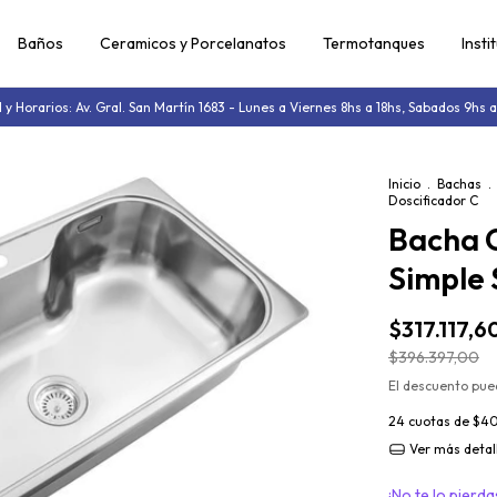
Baños
Ceramicos y Porcelanatos
Termotanques
Insti
l y Horarios: Av. Gral. San Martín 1683 - Lunes a Viernes 8hs a 18hs, Sabados 9hs a
Inicio
.
Bachas
.
Doscificador C
Bacha 
Simple 
$317.117,6
$396.397,00
El descuento pue
24
cuotas de
$40
Ver más detal
¡No te lo pierdas