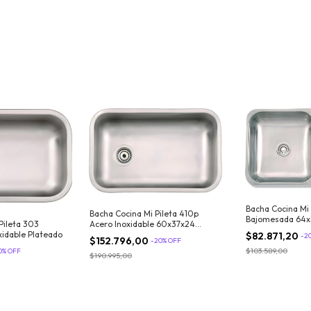
Bacha Cocina Mi 
Bacha Cocina Mi Pileta 410p
Bajomesada 64x3
Acero Inoxidable 60x37x24
Pileta 303
Plateado
xidable Plateado
$82.871,20
-
2
$152.796,00
-
20
%
OFF
$103.589,00
0
%
OFF
$190.995,00