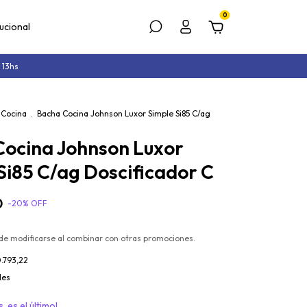
0
tucional
 13hs
Cocina
.
Bacha Cocina Johnson Luxor Simple Si85 C/ag
Cocina Johnson Luxor
Si85 C/ag Doscificador C
0
-
20
%
OFF
de modificarse al combinar con otras promociones.
.793,22
les
, es el último!