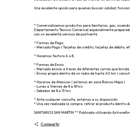
Una excelente opción para quienes buscan calidad, funciona
* Comercializamos productos para Sanitarios, gas, incendio
Departamento Tecnico Comercial especialmente preparado 
con un excelente servicio de postventa.
* Formas de Pago
- Mercado Pago ( Tarjetas de crédito, tarjetas de débito, ef
* Hacemos factura A o B .
* Formas de Envio
- Mercado envios a traves de diferentes correo que brinda
- Envios propio dentro de un radio de hasta 40 km ( consult
* Horarios de Atencion ( estamos en zona Ramos Mejia )
- Lunes a Viernes de 8 a 18 hrs.
- Sabados de 8 a 13 hrs .
* Ante cualquier consulta, estamos a su disposición
* Una vez realizada la compra, retirar el producto dentro d
SANITARIOS SAN MARTIN ** Publicado utilizando Astrosellin
Compartir