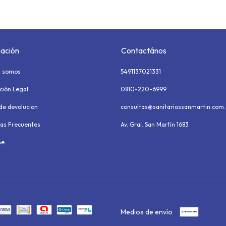
ación
Contactános
s somos
5491137021331
ción Legal
0810-220-6999
 de devolucion
consultas@sanitariossanmartin.com.
as Frecuentes
Av. Gral. San Martín 1683
ne
Medios de envío