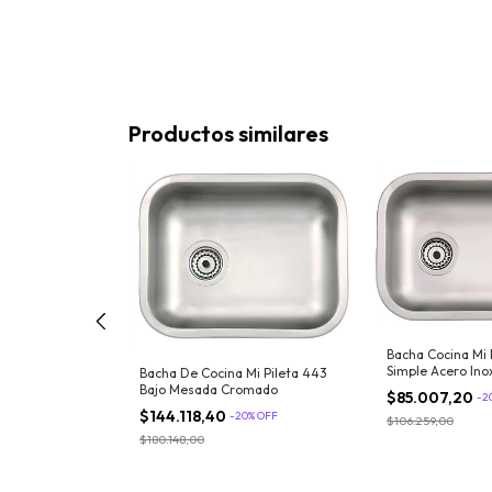
Productos similares
na Mi Pileta 244
Bacha Cocina Mi 
x15 Plateado
Simple Acero Ino
Bacha De Cocina Mi Pileta 443
0
%
OFF
Bajo Mesada Cromado
$85.007,20
-
2
$144.118,40
-
20
%
OFF
$106.259,00
$180.148,00