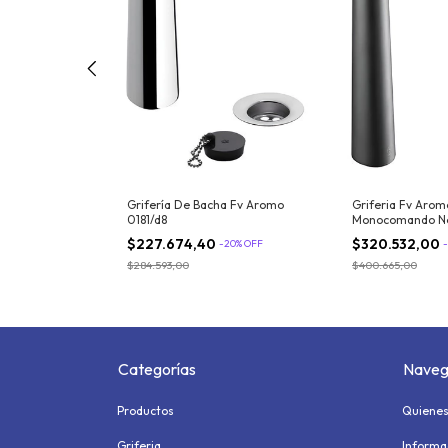
o Bajo Peirano
ra 60-203
%
OFF
Grifería De Bacha Fv Aromo
Griferia Fv Arom
0181/d8
Monocomando Ne
$227.674,40
$320.532,00
-
20
%
OFF
-
$284.593,00
$400.665,00
Categorías
Naveg
Productos
Quiene
Griferia
Informa