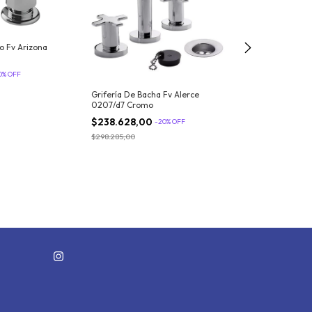
io Fv Arizona
0
%
OFF
Grifería De Bacha Fv Alerce
0207/d7 Cromo
$238.628,00
-
20
%
OFF
Griferia Fv Ar
$298.285,00
Para Lavatorio 1
$259.188,80
-
$323.986,00