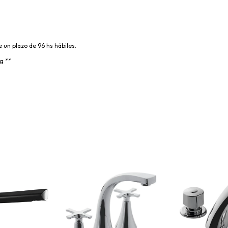
e un plazo de 96 hs hábiles.
g **