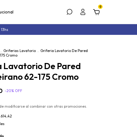
0
tucional
 13hs
.
Griferias Lavatorio
.
Griferia Lavatorio De Pared
-175 Cromo
a Lavatorio De Pared
eirano 62-175 Cromo
0
-
20
%
OFF
de modificarse al combinar con otras promociones.
.614,42
les
do