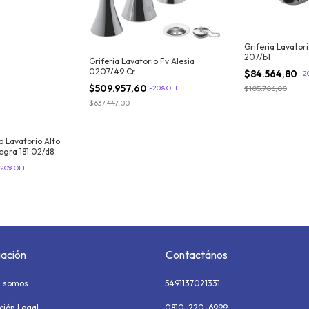
Griferia Lavator
207/b1
Griferia Lavatorio Fv Alesia
0207/49 Cr
$84.564,80
-
2
$509.957,60
$105.706,00
-
20
%
OFF
$637.447,00
o Lavatorio Alto
gra 181.02/d8
20
%
OFF
ación
Contactános
s somos
5491137021331
ción Legal
0810-220-6999