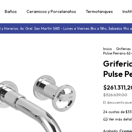
Baños
Ceramicos y Porcelanatos
Termotanques
Insti
l y Horarios: Av. Gral. San Martín 1683 - Lunes a Viernes 8hs a 18hs, Sabados 9hs a
Inicio
.
Griferias
Pulse Peirano 62
Griferi
Pulse P
$261.311,2
$326.639,00
El descuento pue
24
cuotas de
$33
Ver más detal
Acabado:
Croma