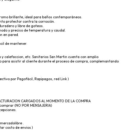
cromo brillante, ideal para baños contemporáneos.
nto protector contra la corrosión.
duradero y libre de goteos.
do y preciso de temperatura y caudal.
ón en pared.
ácil de mantener.
 y calefaccion, etc. Sanitarios San Martin cuenta con amplio
para asistir al cliente durante el proceso de compra, complemantando
ectivo por Pagofácil, Rapipagos, red Link )
 FACTURACION CARGADOS AL MOMENTO DE LA COMPRA
de comprar (NO POR MENSAJERIA)
cepciones.
 mercadolibre .
ar costo de envios )