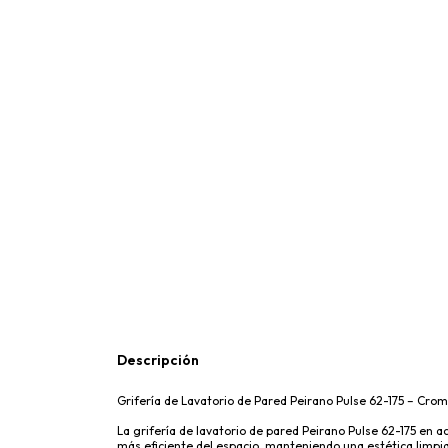
Descripción
Grifería de Lavatorio de Pared Peirano Pulse 62-175 – Cro
La grifería de lavatorio de pared Peirano Pulse 62-175 en
más eficiente del espacio, manteniendo una estética limpia