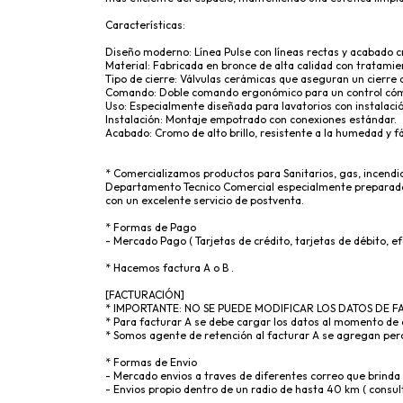
Características:
Diseño moderno: Línea Pulse con líneas rectas y acabado 
Material: Fabricada en bronce de alta calidad con tratamie
Tipo de cierre: Válvulas cerámicas que aseguran un cierre 
Comando: Doble comando ergonómico para un control cómo
Uso: Especialmente diseñada para lavatorios con instalaci
Instalación: Montaje empotrado con conexiones estándar.
Acabado: Cromo de alto brillo, resistente a la humedad y f
* Comercializamos productos para Sanitarios, gas, incendio
Departamento Tecnico Comercial especialmente preparado 
con un excelente servicio de postventa.
* Formas de Pago
- Mercado Pago ( Tarjetas de crédito, tarjetas de débito, ef
* Hacemos factura A o B .
[FACTURACIÓN]
* IMPORTANTE: NO SE PUEDE MODIFICAR LOS DATOS DE
* Para facturar A se debe cargar los datos al momento 
* Somos agente de retención al facturar A se agregan per
* Formas de Envio
- Mercado envios a traves de diferentes correo que brinda
- Envios propio dentro de un radio de hasta 40 km ( consult