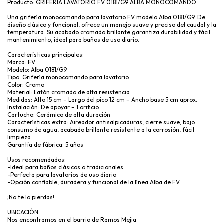
Producto: GRIFERÍA LAVATORIO FV 0181/G9 ALBA MONOCOMANDO
Una grifería monocomando para lavatorio FV modelo Alba 0181/G9. De
diseño clásico y funcional, ofrece un manejo suave y preciso del caudal y la
temperatura. Su acabado cromado brillante garantiza durabilidad y fácil
mantenimiento, ideal para baños de uso diario.
Características principales:
Marca: FV
Modelo: Alba 0181/G9
Tipo: Grifería monocomando para lavatorio
Color: Cromo
Material: Latón cromado de alta resistencia
Medidas: Alto 15 cm – Largo del pico 12 cm – Ancho base 5 cm aprox.
Instalación: De apoyar – 1 orificio
Cartucho: Cerámico de alta duración
Características extra: Aireador antisalpicaduras, cierre suave, bajo
consumo de agua, acabado brillante resistente a la corrosión, fácil
limpieza
Garantía de fábrica: 5 años
Usos recomendados:
-Ideal para baños clásicos o tradicionales
-Perfecta para lavatorios de uso diario
-Opción confiable, duradera y funcional de la línea Alba de FV
¡No te lo pierdas!
UBICACIÓN
Nos encontramos en el barrio de Ramos Mejia