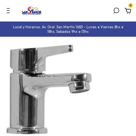
0
Local y Horarios: Av. Gral. San Martín 1683 - Lunes a Viernes 8hs a
18hs, Sabados 9hs a 13hs