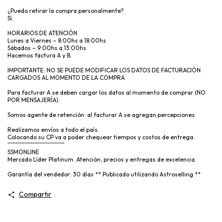
¿Puedo retirar la compra personalmente?
Sí.
HORARIOS DE ATENCIÓN
Lunes a Viernes – 8:00hs a 18:00hs
Sábados – 9:00hs a 13:00hs
Hacemos factura A y B.
IMPORTANTE: NO SE PUEDE MODIFICAR LOS DATOS DE FACTURACIÓN
CARGADOS AL MOMENTO DE LA COMPRA
Para facturar A se deben cargar los datos al momento de comprar (NO
POR MENSAJERÍA).
Somos agente de retención: al facturar A se agregan percepciones.
Realizamos envíos a todo el país.
Colocando su CP va a poder chequear tiempos y costos de entrega.
¯¯¯¯¯¯¯¯¯¯¯¯¯¯¯¯¯¯¯¯¯¯¯
SSMONLINE
Mercado Líder Platinum. Atención, precios y entregas de excelencia.
Garantía del vendedor: 30 días ** Publicado utilizando Astroselling **
Compartir