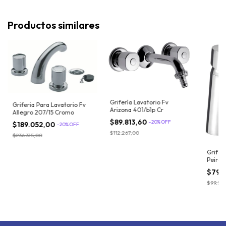
Productos similares
Grifería Lavatorio Fv
Griferia Para Lavatorio Fv
Arizona 401/b1p Cr
Allegro 207/15 Cromo
$89.813,60
-
20
%
OFF
$189.052,00
-
20
%
OFF
$112.267,00
$236.315,00
Grifer
Peira
Adra 
$79.
$99.561