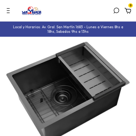
0
Local y Horarios: Av. Gral. San Martín 1683 - Lunes a Viernes 8hs a
18hs, Sabados 9hs a 13hs