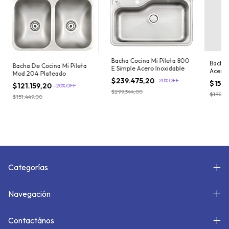
Bacha Cocina Mi Pileta 800
Bacha 
Bacha De Cocina Mi Pileta
E Simple Acero Inoxidable
Acero 
Mod 204 Plateado
Platea
$239.475,20
-
20
%
OFF
$152
$121.159,20
-
20
%
OFF
$299.344,00
$190.9
$151.449,00
Categorías
Navegación
Contactános