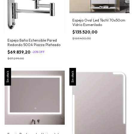
Espejo Oval Led Táctil 70x50cm
Vidrio Esmerilado
$135.520,00
$169.400,00
Espejo Baño Estensible Pared
Redondo 5004 Piazza Plateado
$69.839,20
-
20
%
OFF
$87.299,00
Sin stock
Sin stock