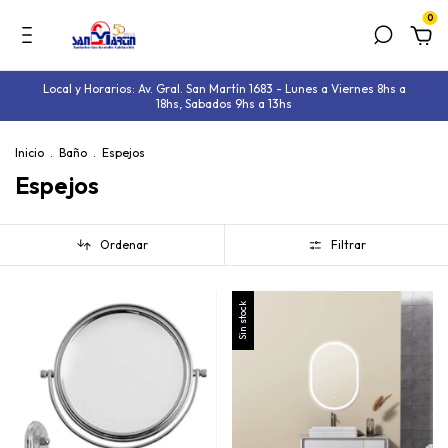
0
Local y Horarios: Av. Gral. San Martín 1683 - Lunes a Viernes 8hs a
18hs, Sabados 9hs a 13hs
Inicio
.
Baño
.
Espejos
Espejos
Ordenar
Filtrar
Sin stock