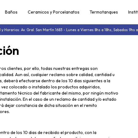
Baños
Ceramicos y Porcelanatos
Termotanques
Insti
l y Horarios: Av. Gral. San Martín 1683 - Lunes a Viernes 8hs a 18hs, Sabados 9hs a
ción
os clientes, por ello, todas nuestras entregas son
lidad. Aun así, cualquier reclamo sobre calidad, cantidad u
, deberá efectuarse dentro de los 10 dias siguientes a la
 vez colocado o instalado los productos adquiridos,
rtamento técnico del fabricante del mismo, por ningún motivo
 instalación. En el caso de un reclamo de cantidad y/o estado
rá dejar constancia de dicha situación en el remito
ores.
tro de los 10 dias de recibido el producto, con la