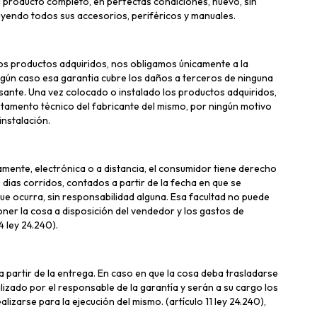
producto completo, en perfectas condiciones, nuevo, sin
luyendo todos sus accesorios, periféricos y manuales.
los productos adquiridos, nos obligamos únicamente a la
ingún caso esa garantia cubre los daños a terceros de ninguna
esante. Una vez colocado o instalado los productos adquiridos,
rtamento técnico del fabricante del mismo, por ningún motivo
instalación.
mente, electrónica o a distancia, el consumidor tiene derecho
 dias corridos, contados a partir de la fecha en que se
 que ocurra, sin responsabilidad alguna. Esa facultad no puede
ner la cosa a disposición del vendedor y los gastos de
4 ley 24.240).
a partir de la entrega. En caso en que la cosa deba trasladarse
ealizado por el responsable de la garantía y serán a su cargo los
lizarse para la ejecución del mismo. (artículo 11 ley 24.240),