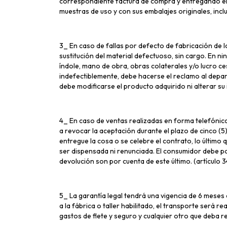
correspondiente factura de compra y entregando el 
muestras de uso y con sus embalajes originales, inc
3_ En caso de fallas por defecto de fabricación de 
sustitución del material defectuoso, sin cargo. En n
índole, mano de obra, obras colaterales y/o lucro c
indefectiblemente, debe hacerse el reclamo al depa
debe modificarse el producto adquirido ni alterar su 
4_ En caso de ventas realizadas en forma telefónica
a revocar la aceptación durante el plazo de cinco (5)
entregue la cosa o se celebre el contrato, lo último
ser dispensada ni renunciada. El consumidor debe po
devolución son por cuenta de este último. (artículo 3
5_ La garantía legal tendrá una vigencia de 6 meses 
a la fábrica o taller habilitado, el transporte será r
gastos de flete y seguro y cualquier otro que deba rea