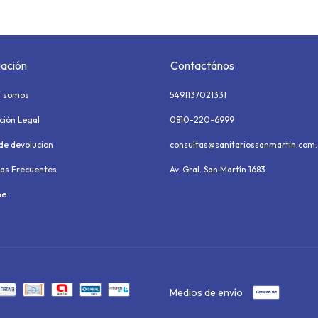
ación
Contactános
s somos
5491137021331
ción Legal
0810-220-6999
 de devolucion
consultas@sanitariossanmartin.com.
as Frecuentes
Av. Gral. San Martín 1683
ne
Medios de envío